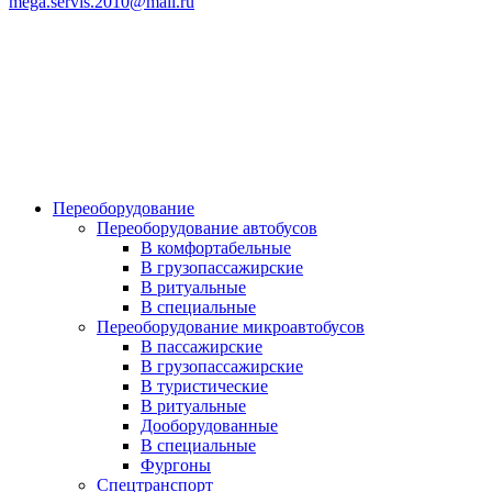
mega.servis.2010@mail.ru
Переоборудование
Переоборудование автобусов
В комфортабельные
В грузопассажирские
В ритуальные
В специальные
Переоборудование микроавтобусов
В пассажирские
В грузопассажирские
В туристические
В ритуальные
Дооборудованные
В специальные
Фургоны
Спецтранспорт