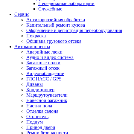
Передвижные лаборатории
Служебные
Сервис
Антикоррозийная обработка
Капитальный ремонт кузова
Оформление и регистрация переоборудования
Покраска
Обшивка грузового отсека
Автокомпоненты
Аварийные люки
Аудио и видео система
Багажные полки
Багажный отсек
Видеонаблюдение
ГЛОНАСС / GPS
Диваны
Кондиционер
Маршрутоуказатели
Навесной багажник
Настил пола
Отделка салона
Отопитель
Подиум
Привод двери
Ремни безопасности