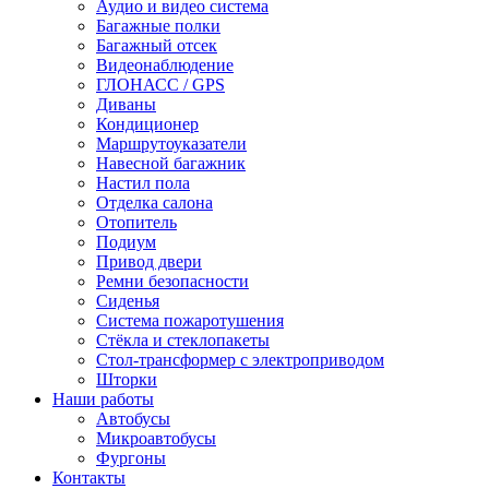
Аудио и видео система
Багажные полки
Багажный отсек
Видеонаблюдение
ГЛОНАСС / GPS
Диваны
Кондиционер
Маршрутоуказатели
Навесной багажник
Настил пола
Отделка салона
Отопитель
Подиум
Привод двери
Ремни безопасности
Сиденья
Система пожаротушения
Стёкла и стеклопакеты
Стол-трансформер с электроприводом
Шторки
Наши работы
Автобусы
Микроавтобусы
Фургоны
Контакты