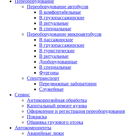
Переоборудование
Переоборудование автобусов
В комфортабельные
В грузопассажирские
В ритуальные
В специальные
Переоборудование микроавтобусов
В пассажирские
В грузопассажирские
В туристические
В ритуальные
Дооборудованные
В специальные
Фургоны
Спецтранспорт
Передвижные лаборатории
Служебные
Сервис
Антикоррозийная обработка
Капитальный ремонт кузова
Оформление и регистрация переоборудования
Покраска
Обшивка грузового отсека
Автокомпоненты
Аварийные люки