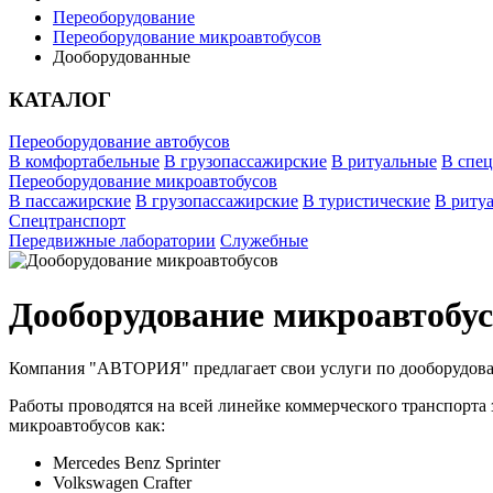
Переоборудование
Переоборудование микроавтобусов
Дооборудованные
КАТАЛОГ
Переоборудование автобусов
В комфортабельные
В грузопассажирские
В ритуальные
В спе
Переоборудование микроавтобусов
В пассажирские
В грузопассажирские
В туристические
В риту
Спецтранспорт
Передвижные лаборатории
Служебные
Дооборудование микроавтобус
Компания "АВТОРИЯ" предлагает свои услуги по дооборудова
Работы проводятся на всей линейке коммерческого транспорт
микроавтобусов как:
Mercedes Benz Sprinter
Volkswagen Crafter