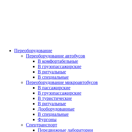
Переоборудование
Переоборудование автобусов
В комфортабельные
В грузопассажирские
В ритуальные
В специальные
Переоборудование микроавтобусов
В пассажирские
В грузопассажирские
В туристические
В ритуальные
Дооборудованные
В специальные
Фургоны
Спецтранспорт
Передвижные лаборатории