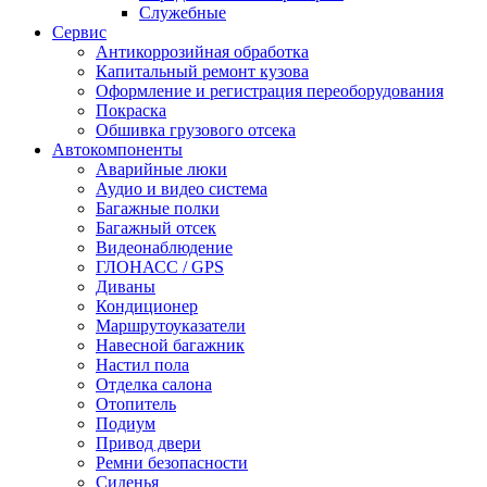
Служебные
Сервис
Антикоррозийная обработка
Капитальный ремонт кузова
Оформление и регистрация переоборудования
Покраска
Обшивка грузового отсека
Автокомпоненты
Аварийные люки
Аудио и видео система
Багажные полки
Багажный отсек
Видеонаблюдение
ГЛОНАСС / GPS
Диваны
Кондиционер
Маршрутоуказатели
Навесной багажник
Настил пола
Отделка салона
Отопитель
Подиум
Привод двери
Ремни безопасности
Сиденья