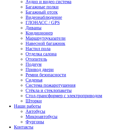
Аудио и видео система
Багажные полки
Багажный отсек
Видеонаблюдение
ГЛОНАСС / GPS
Диваны
Кондиционер
Маршрутоуказатели
Навесной багажник
Настил пола
Отделка салона
Отопитель
Подиум
Привод двери
Ремни безопасности
Сиденья
Система пожаротушения
Стёкла и стеклопакеты
Стол-трансформер с электроприводом
Шторки
Наши работы
Автобусы
Микроавтобусы
Фургоны
Контакты