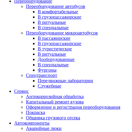
Переоборудование
Переоборудование автобусов
В комфортабельные
В грузопассажирские
В ритуальные
В специальные
Переоборудование микроавтобусов
В пассажирские
В грузопассажирские
В туристические
В ритуальные
Дооборудованные
В специальные
Фургоны
Спецтранспорт
Передвижные лаборатории
Служебные
Сервис
Антикоррозийная обработка
Капитальный ремонт кузова
Оформление и регистрация переоборудования
Покраска
Обшивка грузового отсека
Автокомпоненты
Аварийные люки